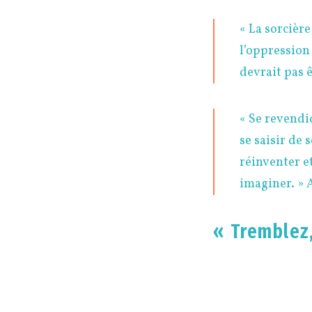
« La sorcière
l’oppression 
devrait pas 
« Se revendiq
se saisir de 
réinventer et
imaginer. » 
« Tremblez,