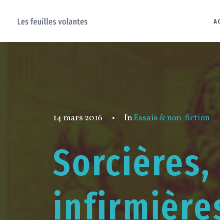
A
14 mars 2016
•
In
Essais & non-fiction
Sorcières
infirmière