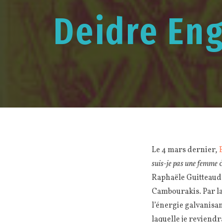
Deidre Eng
Le 4 mars dernier,
suis-je pas une femme
d
Raphaële Guitteaud, 
Cambourakis. Par la 
l’énergie galvanisan
laquelle je reviendr