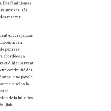
es. Des féminismes
rs autrices, à la
 des réseaux
aient encore jamais
Cambourakis a
 de pensées
tre abordées en
rs et d’hier servent
cette continuité des
e donné : une parole
norme et selon la
es et
ion de la lutte des
English,