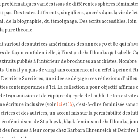
ux problématiques variées issus de différentes sphères féminist
 pas. Des textes différents, singuliers, ancrés dans la vie de leu
ai, de la biographie, du témoignage. Des écrits accessibles, loin
 la pure théorie.
t surtout des autrices américaines des années 70 et 80 qui n’av
ors de façon confidentielle, à l’instar de bell hooks qu’Isabelle 
extraits publiés à l’intérieur de brochures anarchistes. Nombre
s-Unis il y a plus de vingt ans commencent en effet à peine à ê
Derrière Sorcières, une idée se dégage : ces réflexions d’ailleu
uttes contemporaines d’ici. La collection a pour objectif affirmé 
 de transmission et de rupture du cycle de l’oubli. Le ton est vit
une écriture inclusive (voir
ici
et
là
), c’est-à-dire féminisée sans 
ctrices et des autrices, un accent mis sur la perméabilité des lutt
 : écoféminisme de Starhawk, black feminism de bell hooks, jonct
rt des femmes à leur corps chez Barbara Ehrenreich et Deirdre 