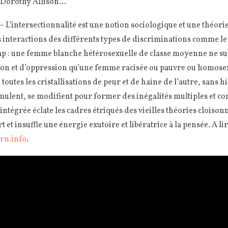
 Dorothy Allison…
 L’intersectionnalité est une notion sociologique et une théorie
interactions des différents types de discriminations comme le g
cap : une femme blanche hétérosexuelle de classe moyenne ne su
n et d’oppression qu’une femme racisée ou pauvre ou homosexu
 toutes les cristallisations de peur et de haine de l’autre, sans h
mulent, se modifient pour former des inégalités multiples et co
intégrée éclate les cadres étriqués des vieilles théories cloison
 et insuffle une énergie exutoire et libératrice à la pensée. A li
irn.info
.