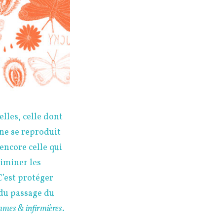
lles, celle dont
 ne se reproduit
 encore celle qui
liminer les
C’est protéger
 du passage du
emmes & infirmières
.