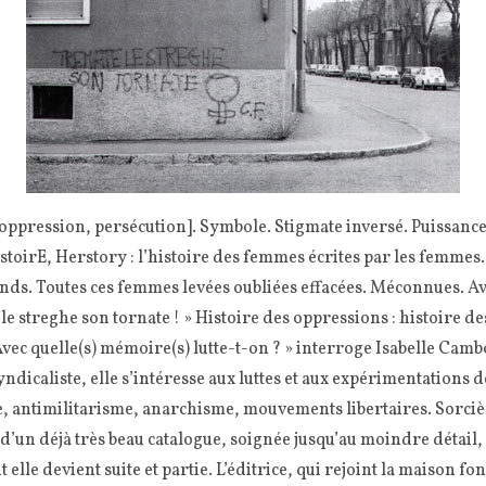
 oppression, persécution]. Symbole. Stigmate inversé. Puissance
toirE, Herstory : l’histoire des femmes écrites par les femmes. 
ds. Toutes ces femmes levées oubliées effacées. Méconnues. Avan
le streghe son tornate ! » Histoire des oppressions : histoire d
vec quelle(s) mémoire(s) lutte-t-on ? » interroge Isabelle Camb
syndicaliste, elle s’intéresse aux luttes et aux expérimentations 
, antimilitarisme, anarchisme, mouvements libertaires. Sorcièr
’un déjà très beau catalogue, soignée jusqu’au moindre détail, 
elle devient suite et partie. L’éditrice, qui rejoint la maison fo