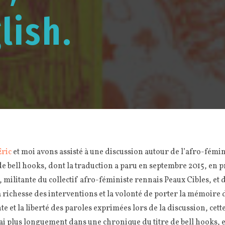
lish.
Eric
et moi avons assisté à une discussion autour de l’afro-fémi
e bell hooks, dont la traduction a paru en septembre 2015, en 
militante du collectif afro-féministe rennais Peaux Cibles, et d
richesse des interventions et la volonté de porter la mémoire d
te et la liberté des paroles exprimées lors de la discussion, cet
ai plus longuement dans une chronique du titre de bell hooks, e