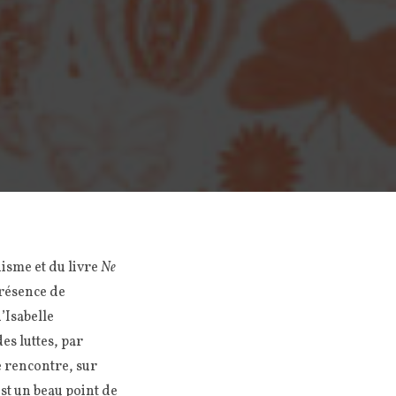
nisme et du livre
Ne
présence de
’Isabelle
es luttes, par
te rencontre, sur
st un beau point de