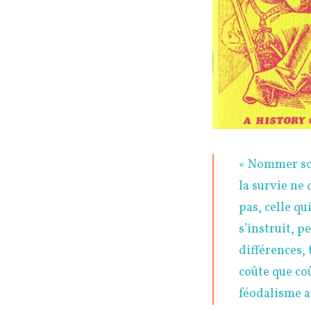
« Nommer sor
la survie ne 
pas, celle qu
s’instruit, p
différences, 
coûte que co
féodalisme a