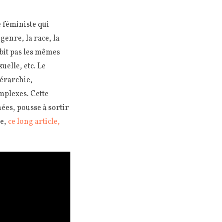
 féministe qui
enre, la race, la
bit pas les mêmes
elle, etc. Le
iérarchie,
mplexes. Cette
nées, pousse à sortir
re,
ce long article,