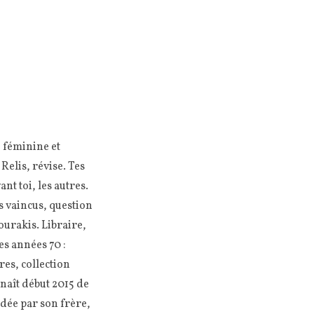
 féminine et
Relis, révise. Tes
t toi, les autres.
es vaincus, question
ourakis. Libraire,
des années 70 :
es, collection
naît début 2015 de
ndée par son frère,