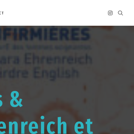
CT
s &
enreich et