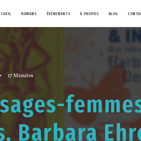
CCUEIL
ROMANS
ÉVÈNEMENTS
À PROPOS
BLOG
CONTA
•
17 Minutes
, sages-femme
s, Barbara Ehr