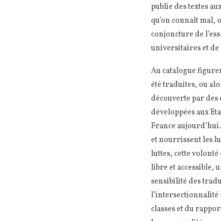
publie des textes a
qu’on connaît mal, ou
conjoncture de l’ess
universitaires et de
Au catalogue figuren
été traduites, ou al
découverte par des 
développées aux Etat
France aujourd’hui. 
et nourrissent les l
luttes, cette volonté
libre et accessible, 
sensibilité des tradu
l’intersectionnalité
classes et du rappo