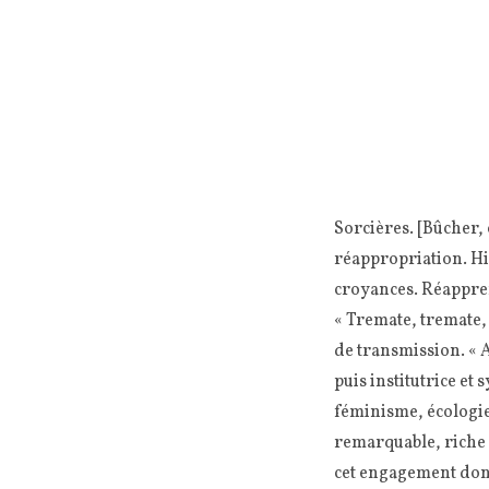
Sorcières. [Bûcher,
réappropriation. His
croyances. Réappren
« Tremate, tremate, 
de transmission. « A
puis institutrice et 
féminisme, écologie
remarquable, riche d
cet engagement dont 