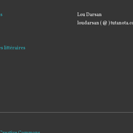
és
Lou Darsan
loudarsan ( @ ) tutanota.
 littéraires