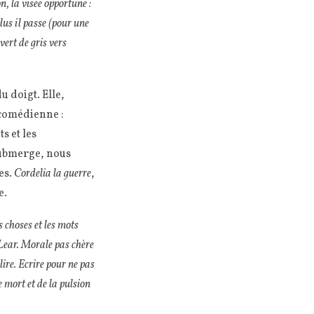
n, la visée opportune :
plus il passe (pour une
vert de gris vers
du doigt. Elle,
 comédienne :
s et les
 submerge, nous
es.
Cordelia la guerre
,
e.
 choses et les mots
t Lear. Morale pas chère
lire. Ecrire pour ne pas
e mort et de la pulsion