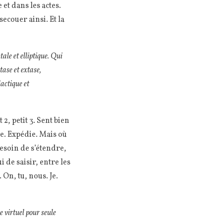
 et dans les actes.
secouer ainsi. Et la
ale et elliptique. Qui
stase et extase,
lactique et
2, petit 3. Sent bien
nce. Expédie. Mais où
besoin de s’étendre,
 de saisir, entre les
 On, tu, nous. Je.
e virtuel pour seule