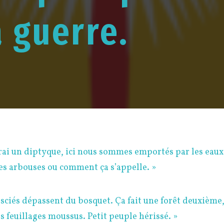
a guerre.
irai un diptyque, ici nous sommes emportés par les eaux
des arbouses ou comment ça s’appelle. »
 sciés dépassent du bosquet. Ça fait une forêt deuxième,
s feuillages moussus. Petit peuple hérissé. »