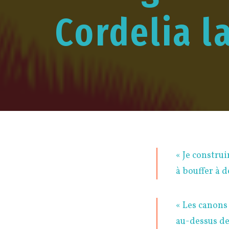
Cordelia l
« Je constru
à bouffer à 
« Les canons
au-dessus de