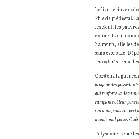
Le livre érinye exéc
Plus de piédestal. Là
les Kent, les pauvre
éminents qui miment 
hauteurs, elle les 
sans esbroufe. Dépia
les oubliés, ceux de
Cordelia la guerre
,
langage des possédants é
qui renforce la détermina
rampants et leur pensée 
Où donc, sous couvert de
monde mal pensé. Guéri
Polysémie, sème les 