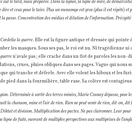
rre sur le tard, mais préparée. Dans la lignée, la ligne de mire, de démarcatio
 dire et ceux pour le taire. Plus un mensonge est gros (plus il est répété) et 
t la passe. Concentration des médias et dilution de l’information. Précipité 
e
Cordelia la guerre
. Elle est la figure antique et dressée qui pointe 
mber les masques. Sous ses pas, le roi est nu. Ni tragédienne ni
 guerre
n’avale pas ; elle crache dans un flot de paroles les non-dit
dations, crues, pluies obliques dans ses pages. Vague qui nous
ue qui tranche et déferle. Avec elle volent les hiboux et les furi
de pied dans la fourmilière, table rase. Sa colère est contagieus
ion. Déterminée à sortir des terres minées, Marie Cosnay dépasse, pose les
aît la chanson, mine et l’air de rien. Rien ne peut venir de rien, dit-on, di
. Diktat et division. Multiplication des pactes. Ne pas claironner. Lear pour 
e ligne de fuite, ouvrant de multiples perspectives aux multiprises de l’angl