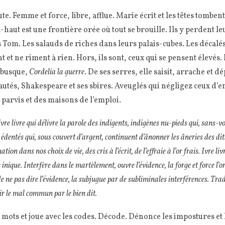
ute. Femme et force, libre, afflue. Marie écrit et les têtes tombe
-haut est une frontière orée où tout se brouille. Ils y perdent le
s Tom. Les salauds de riches dans leurs palais-cubes. Les décalés,
et ne riment à rien. Hors, ils sont, ceux qui se pensent élevés.
débusque,
Cordelia la guerre
. De ses serres, elle saisit, arrache et 
utés, Shakespeare et ses sbires. Aveuglés qui négligez ceux d’e
s parvis et des maisons de l’emploi.
 ivre livre qui délivre la parole des indigents, indigènes nu-pieds qui, sans-v
dentés qui, sous couvert d’argent, continuent d’ânonner les âneries des dits
tion dans nos choix de vie, des cris à l’écrit, de l’effraie à l’or frais. Ivre li
inique. Interfère dans le martèlement, ouvre l’évidence, la forge et force l’o
 ne pas dire l’évidence, la subjugue par de subliminales interférences. Trad
r le mal commun par le bien dit.
mots et joue avec les codes. Décode. Dénonce les impostures et 