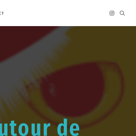
CT
utour de