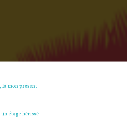
, là mon présent
 un étage hérissé