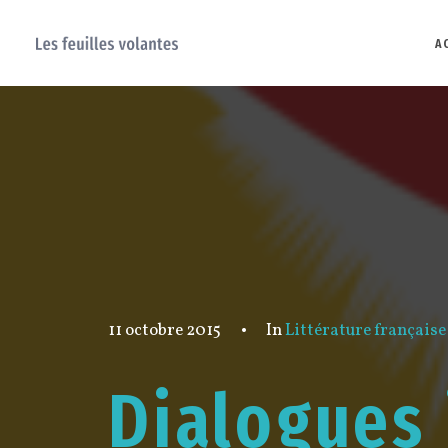
A
11 octobre 2015
•
In
Littérature française
Dialogues