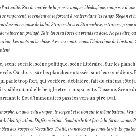
l’actualité. Raz de marée de la pensée unique, idéologique, composée d’une
 se renforcent, se rendent et se forcent à rentrer dans les rangs. Slogan et b
on s’assoit en guise de balai. Strange days et Strangelove, estrange époque où
de vaincre un préjugé. Tais-toi si tu l’oses ou prends ta dose. Ne pas dire, o
tion. Les mots ou la chose. Avec ou contre nous. Dialectique de l’instant.
ntent.
, scène sociale, scène politique, scène littéraire. Sur les planch
rcle. Ou alors : sur les planches entassés, sont les comédiens.
ui parle trop fort, qui vocifère, déblatère, fait du cinéma côté ja
it visible quand elle beugle être transparente. L’assène. Scène dé
harriant le flot d’immondices passées vers un pire aval.
orphe. La queue du dragon, le serpent et le lion sur le même bateau. Veau 
abord. Identification. Différenciation. Soudain le flot face à la forme vague. 
 bleu des Vosges et Versailles. Traité, tranchées et gaz moutarde. Et quato