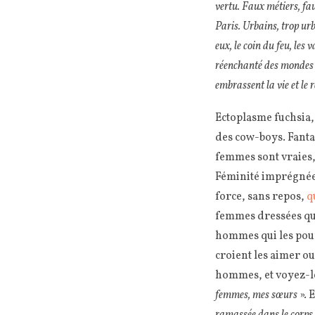
vertu. Faux métiers, fau
Paris. Urbains, trop urb
eux, le coin du feu, les 
réenchanté des mondes 
embrassent la vie et le r
Ectoplasme fuchsia, 
des cow-boys. Fantas
femmes sont vraies, 
Féminité imprégnée d
force, sans repos,
q
femmes dressées qui 
hommes qui les pour
croient les aimer ou
hommes, et voyez-les
femmes, mes sœurs
». E
ramassée dans le corps 