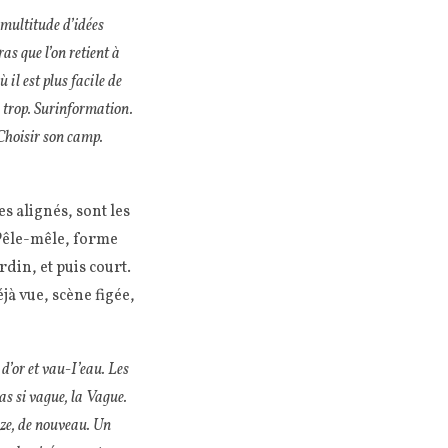
 multitude d’idées
ras que l’on retient à
 il est plus facile de
u trop. Surinformation.
 Choisir son camp.
es alignés, sont les
 Pêle-mêle, forme
rdin, et puis court.
jà vue, scène figée,
d’or et vau-I’eau. Les
Pas si vague, la Vague.
rze, de nouveau. Un