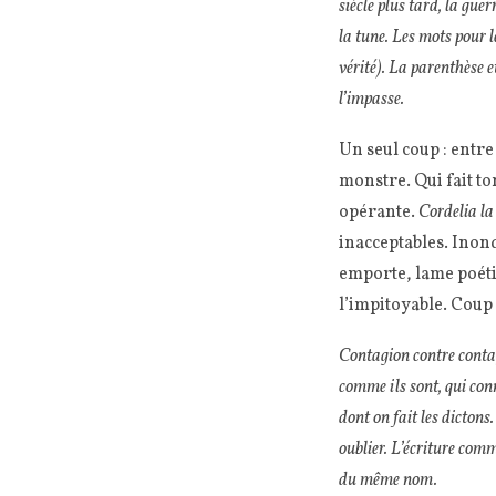
siècle plus tard, la gue
la tune. Les mots pour le
vérité). La parenthèse e
l’impasse.
Un seul coup : entr
monstre. Qui fait to
opérante.
Cordelia la
inacceptables. Inon
emporte, lame poétiq
l’impitoyable. Coup 
Contagion contre contag
comme ils sont, qui conn
dont on fait les dictons
oublier. L’écriture comm
du même nom.