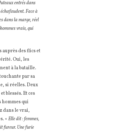
e Puteaux entrés dans
ls échafaudent. Face à
ées dans la marge, réel
 hommes vrais, qui
auprès des flics et
érité. Oui, les
ent à la bataille.
 touchante par sa
e, si réelles. Deux
t blessés. Et ces
es hommes qui
z dans le vrai,
s. «
Elle dit : femmes,
ait fureur. Une furie