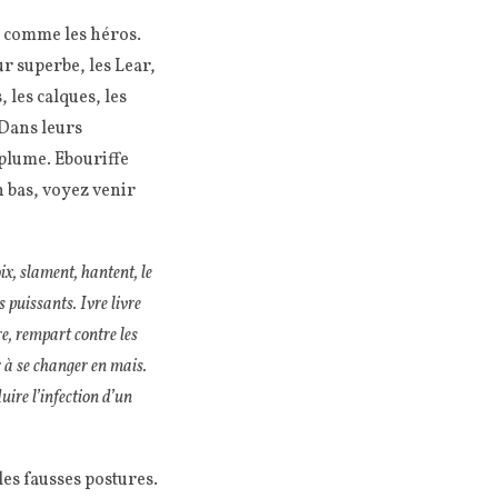
nt comme les héros.
ur superbe, les Lear,
 les calques, les
 Dans leurs
déplume. Ebouriffe
n bas, voyez venir
oix, slament, hantent, le
 puissants. Ivre livre
vre, rempart contre les
r à se changer en mais.
uire l’infection d’un
les fausses postures.