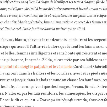
x selfs et faux sang bleu. La clique de Neuilly et ses têtes à claques, fils d
ains, qui clignent de l’œil à la vue de l’ordre nouveau et transhumain qu’i
valeurs vraies, transvaluées, justes et réajustées, des nu-pieds. Luttes éclips
en chantier. Magie opératoire, humanisme antique, concret, des femmes et
éel. Tout le réel. Pas le fantôme dans la matrice qui se dit tel.
chevaux blancs, cheveux incandescents, et pleurent les serpents 
tique qui accroît l’ultra-réel, alors que luttent les humains en v
et belles, femmes intelligentes et sans honte qui résistent et mèn
e puissance, incarnée. Zelda, si concrète par ses faiblesses et
ui pointe du doigt le palpable et le véritable
. Cordelia et Gabriell
avancent dans les halliers et les ronciers, avec leurs pieds nus e
suivent jusque dans les bois comme on chasse les fantômes, c
 les haïr, et ne conçoivent que des images, écrans, fumée. Entre
. N’adorez pas les fausses idoles, les amnésiques, les disparue
lle seule dit ce qui est. «
Tout ce qui était épinglé s’arrache, s’envole et f
et l’image d’un oiseau.
»