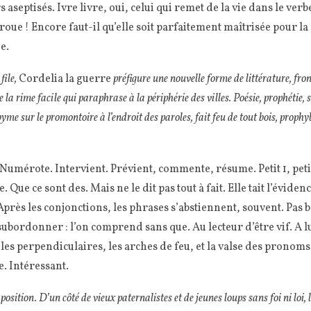
 aseptisés. Ivre livre, oui, celui qui remet de la vie dans le verbe
roue ! Encore faut-il qu’elle soit parfaitement maîtrisée pour la 
e.
file,
Cordelia la guerre
préfigure une nouvelle forme de littérature, front
ite la rime facile qui paraphrase à la périphérie des villes. Poésie, prophétie, 
yme sur le promontoire à l’endroit des paroles, fait feu de tout bois, prophy
 Numérote. Intervient. Prévient, commente, résume. Petit 1, petit 
e. Que ce sont des. Mais ne le dit pas tout à fait. Elle tait l’évide
 Après les conjonctions, les phrases s’abstiennent, souvent. Pas 
bordonner : l’on comprend sans que. Au lecteur d’être vif. A lui
 les perpendiculaires, les arches de feu, et la valse des pronoms.
e. Intéressant.
sition. D’un côté de vieux paternalistes et de jeunes loups sans foi ni loi, l