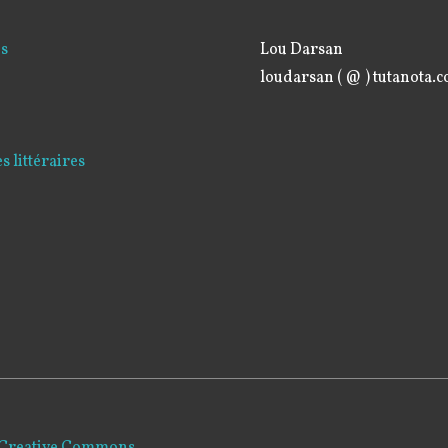
és
Lou Darsan
loudarsan ( @ ) tutanota.
 littéraires