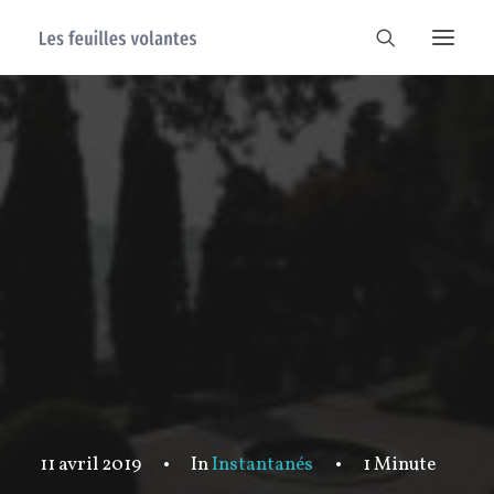
11 avril 2019
•
In
Instantanés
•
1 Minute