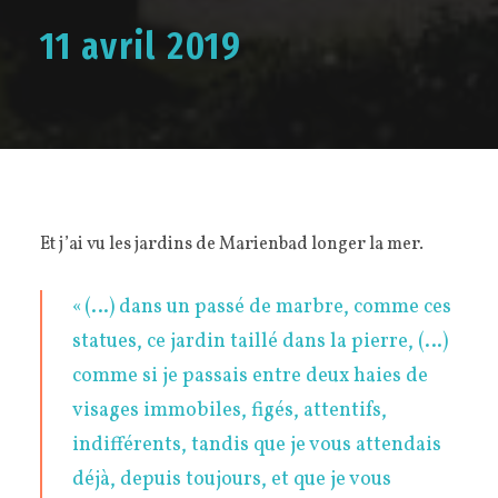
11 avril 2019
Et j’ai vu les jardins de Marienbad longer la mer.
« (…) dans un passé de marbre, comme ces
statues, ce jardin taillé dans la pierre, (…)
comme si je passais entre deux haies de
visages immobiles, figés, attentifs,
indifférents, tandis que je vous attendais
déjà, depuis toujours, et que je vous