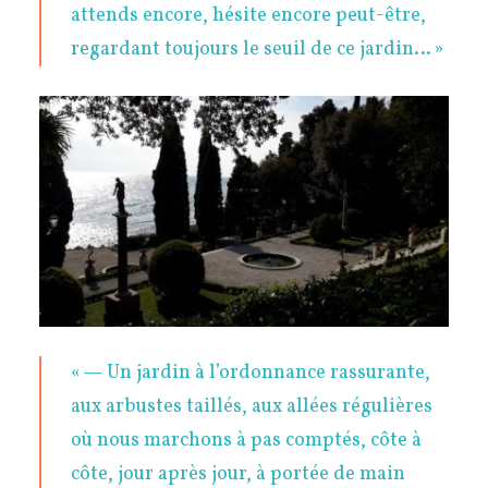
attends encore, hésite encore peut-être,
regardant toujours le seuil de ce jardin… »
« — Un jardin à l’ordonnance rassurante,
aux arbustes taillés, aux allées régulières
où nous marchons à pas comptés, côte à
côte, jour après jour, à portée de main