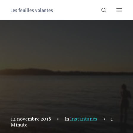
14 novembre 2018
•
In
Instantanés
•
1
Minute