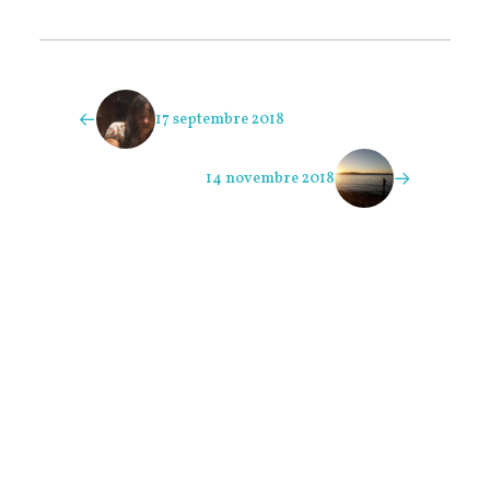
Nomadisme & écriture
Ce mois-ci, cela fait deux ans qu’Éric et moi…
REGARD
Murs et fenêtres.
REGARD
(Ailleurs.)
Visions.
17 septembre 2018
« En ce qui me concerne, plus importantes
encore…
14 novembre 2018