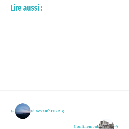
Lire aussi :
INSTANTANÉS
21 novembre 2021
Jusqu'à la Pierre Brisée et l'ajonc, par les…
INSTANTANÉS
15 novembre 2021
Je marche vers l'amont et les rives se…
INSTANTANÉS
4 novembre 2021
Variations.Le soleil est tombé derrière la…
INSTANTANÉS
26 octobre 2021
Il y a trente ans je suis tombée icile petit pot…
16 novembre 2019
Confinement