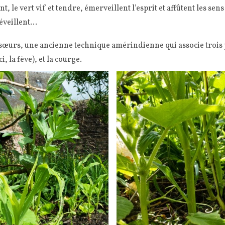
t, le vert vif et tendre, émerveillent l’esprit et affûtent les sens
’éveillent…
s sœurs, une ancienne technique amérindienne qui associe trois
ci, la fève), et la courge.