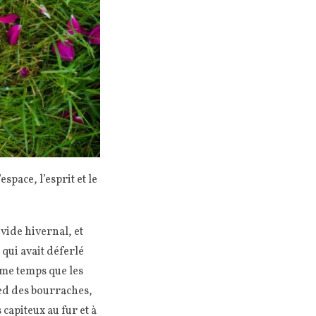
espace, l’esprit et le
 vide hivernal, et
qui avait déferlé
même temps que les
ied des bourraches,
capiteux au fur et à