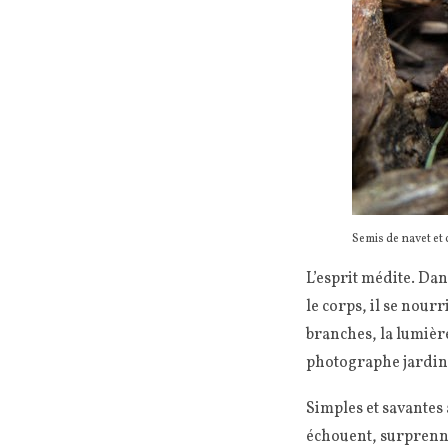
Semis de navet et 
L’esprit médite. Dan
le corps, il se nourr
branches, la lumière
photographe jardinie
Simples et savantes à
échouent, surprennen