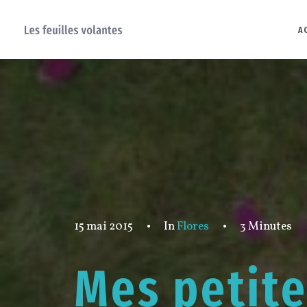
A
15 mai 2015
•
In
Flores
•
3 Minutes
Mes petite