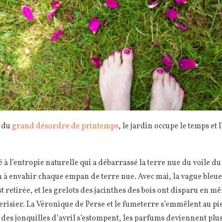
 du
grand désordre de printemps
, le jardin occupe le temps et l’
é à l’entropie naturelle qui a débarrassé la terre nue du voile du
n à envahir chaque empan de terre nue. Avec mai, la vague bleue 
est retirée, et les grelots des jacinthes des bois ont disparu en 
cerisier. La Véronique de Perse et le fumeterre s’emmêlent au p
 des jonquilles d’avril s’estompent, les parfums deviennent plus 