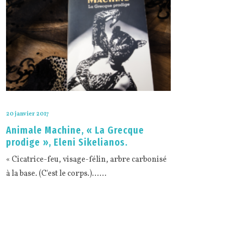
20 janvier 2017
Animale Machine, « La Grecque
prodige », Eleni Sikelianos.
« Cicatrice-feu, visage-félin, arbre carbonisé
à la base. (C'est le corps.)……