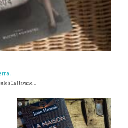
erra.
seule à La Havane…